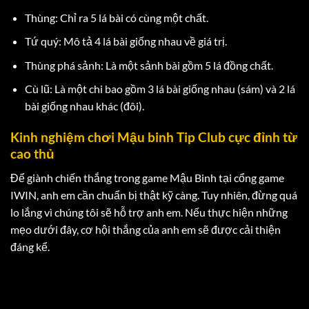
Thùng: Chỉ ra 5 lá bài có cùng một chất.
Tứ quý: Mô tả 4 lá bài giống nhau về giá trị.
Thùng phá sảnh: Là một sảnh bài gồm 5 lá đồng chất.
Cù lũ: Là một chi bao gồm 3 lá bài giống nhau (sám) và 2 lá
bài giống nhau khác (đôi).
Kinh nghiệm chơi Mậu binh Tip Club cực đỉnh từ
cao thủ
Để giành chiến thắng trong game Mậu Binh tại cổng game
IWIN, anh em cần chuẩn bị thật kỹ càng. Tuy nhiên, đừng quá
lo lắng vì chúng tôi sẽ hỗ trợ anh em. Nếu thực hiện những
mẹo dưới đây, cơ hội thắng của anh em sẽ được cải thiện
đáng kể.