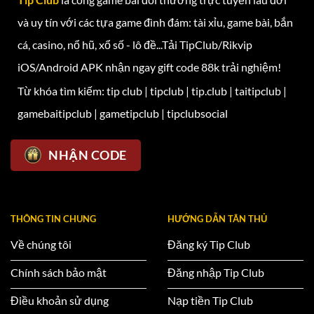
và uy tín với các tựa game đình đám: tài xỉu, game bài, bắn
cá, casino, nổ hũ, xổ số - lô đề...Tải TipClub/Rikvip
iOS/Android APK nhận ngay gift code 88k trải nghiệm!
Từ khóa tìm kiếm: tip club | tipclub | tip.club | taitipclub |
gamebaitipclub | gametipclub | tipclubsocial
NHẬN CODE
THÔNG TIN CHUNG
HƯỚNG DẪN TÂN THỦ
Về chúng tôi
Đăng ký Tip Club
Chính sách bảo mật
Đăng nhập Tip Club
Điều khoản sử dụng
Nạp tiền Tip Club