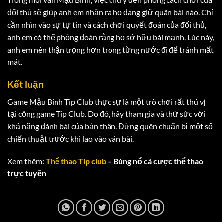
đối thủ sẽ giúp anh em nhận ra họ đang giữ quân bài nào. Chỉ
cần nhìn vào sự tự tin và cách chơi quyết đoán của đối thủ,
anh em có thể phỏng đoán rằng họ sở hữu bài mạnh. Lúc này,
anh em nên thận trọng hơn trong từng nước đi để tránh mất
mát.
Kết luận
Game Mậu Binh Tip Club thực sự là một trò chơi rất thú vị
tại cổng game Tip Club. Do đó, hãy tham gia và thử sức với
khả năng đánh bài của bản thân. Đừng quên chuẩn bị một số
chiến thuật trước khi lao vào ván bài.
Xem thêm:
Thể thao Tip club
– Bùng nổ cá cược thể thao
trực tuyến