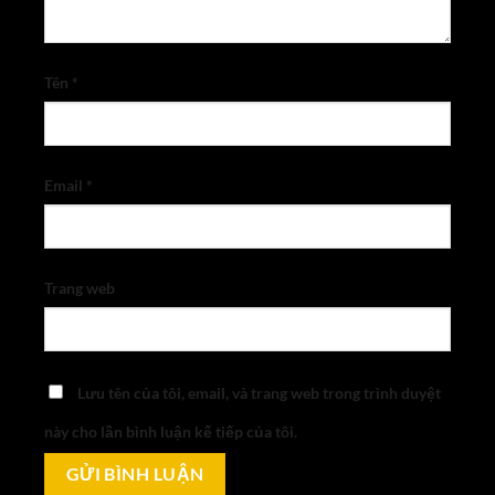
Tên
*
Email
*
Trang web
Lưu tên của tôi, email, và trang web trong trình duyệt
này cho lần bình luận kế tiếp của tôi.