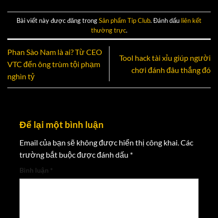
Bài viết này được đăng trong
Sản phẩm Tip Club
. Đánh dấu
liên kết
thường trực
.
Phan Sào Nam là ai? Từ CEO
Tool hack tài xỉu giúp người
VTC đến ông trùm tội phạm
chơi đánh đâu thắng đó
nghìn tỷ
Để lại một bình luận
Email của bạn sẽ không được hiển thị công khai.
Các
trường bắt buộc được đánh dấu
*
Bình luận
*