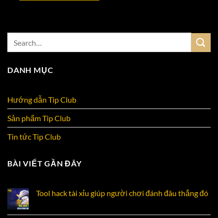
DANH MỤC
Hướng dẫn Tip Club
Sản phẩm Tip Club
Tin tức Tip Club
BÀI VIẾT GẦN ĐÂY
Tool hack tài xỉu giúp người chơi đánh đâu thắng đó