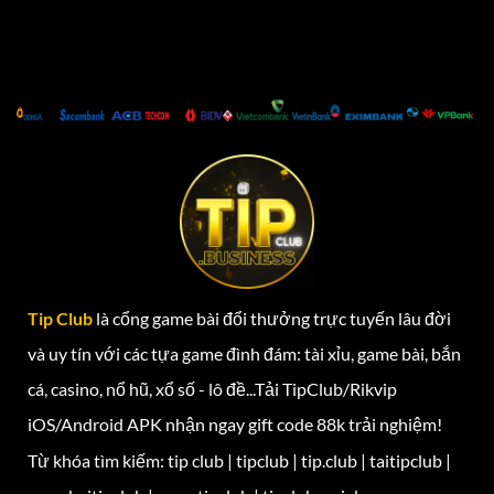
Tip Club
là cổng game bài đổi thưởng trực tuyến lâu đời
và uy tín với các tựa game đình đám: tài xỉu, game bài, bắn
cá, casino, nổ hũ, xổ số - lô đề...Tải TipClub/Rikvip
iOS/Android APK nhận ngay gift code 88k trải nghiệm!
Từ khóa tìm kiếm: tip club | tipclub | tip.club | taitipclub |