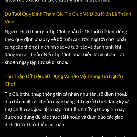
Độ Tuổi Quy Định Tham Gia Tip Club Và Điều Kiện Là Thành
Viên
Người chơi tham gia Tip Club phải từ 18 tuổi trở lên, đúng
theo quy định pháp lý về độ tuổi cá cược. Người chơi phải
cung cấp thông tin chính xác về tuổi tác và danh tính khi
đăng ký tài khoản. Nếu Tip Club phát hiện lỗi vi phạm, tài
khoản ngay lập tức sẽ bị khoá.
Thu Thập Dữ Liệu, Sử Dụng Và Bảo Vệ Thông Tin Người
Chơi
Tip Club thu thập thông tin cá nhân như tên, số điện thoại,
địa chỉ email, tài khoản ngân hàng khi người chơi đăng ký và
thực hiện các giao dịch nạp, rút tiền. Những thông tin này
được sử dụng để xác thực tài khoản và đảm bảo các giao
dịch được thực hiện an toàn.