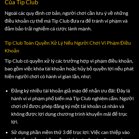
Của Tip Club
Ngoài các quy định cơ bản, người chơi cần lưu ý về những
điều khoản cụ thể mà Tip Club đưa ra để tránh vi phạm và
đảm bảo trải nghiệm cá cược lành mạnh.
Tip Club Toàn Quyền Xử Lý Nếu Người Chơi Vi Phạm Điều
Khoản
Tip Club có quyền xử lý các trường hợp vi phạm điều khoản,
bao gồm việc khóa tài khoản hoặc hủy bỏ quyền lợi nếu phát
hiện người chơi có hành vi gian lận, như:
Đăng ký nhiều tài khoản giả mạo để nhận ưu đãi: Đây là
hành vi vi phạm phổ biến mà Tip Club nghiêm cấm. Người
chơi chỉ được phép đăng ký một tài khoản cá nhân và
không được lợi dụng chương trình khuyến mãi để trục
lợi.
Sử dụng phần mềm thứ 3 để trục lợi: Việc can thiệp vào