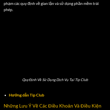
phạm các quy định về gian lận và sử dụng phần mềm trái
phép.
Quy Định Về Sử Dụng Dịch Vụ Tại Tip Club
Hướng dẫn Tip Club
Những Lưu Ý Về Các Điều Khoản Và Điều Kiện