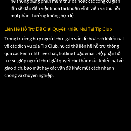
hệ thống bằng phần mềm thứ ba hoặc các công cụ gian
lận sẽ dẫn đến việc khóa tài khoản vĩnh viễn và thu hồi
mọi phần thưởng không hợp lệ.
Liên Hệ Hỗ Trợ Để Giải Quyết Khiếu Nại Tại Tip Club
Trong trường hợp người chơi gặp vấn đề hoặc có khiếu nại
về các dịch vụ của Tip Club, họ có thể liên hệ hỗ trợ thông
qua các kênh như live chat, hotline hoặc email. Bộ phận hỗ
trợ sẽ giúp người chơi giải quyết các thắc mắc, khiếu nại về
giao dịch, bảo mật hay các vấn đề khác một cách nhanh
chóng và chuyên nghiệp.